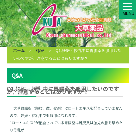
MEN
MENU
Select Language
▼
ホーム
＞
Q&A
＞ Q1.妊娠・授乳中に胃腸薬を服用した
いのですが、注意することはありますか？
Q&A
Q1.妊娠・授乳中に胃腸薬を服用したいのです
が、注意することはありますか？
大草胃腸薬（顆粒、散、錠剤）はロートエキスを配合していません
ので、妊娠・授乳中でも服用になれます。
"ロートエキス"が配合されている胃腸薬は乳児又は胎児の脈を早めた
り母乳が