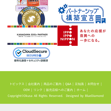
トピックス
|
会社案内
|
商品のご案内
|
Q&A
|
豆知識
|
お問合せ
|
OEM
|
リンク
|
販売店様へのご案内
|
ホーム
|
Copyright©Okusa All Rights Reserved. Designed by
BlueDiamond