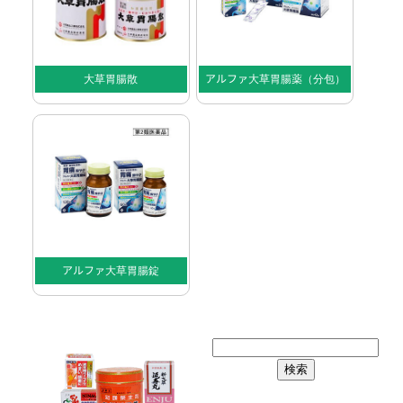
大草胃腸散
アルファ大草胃腸薬（分包）
アルファ大草胃腸錠