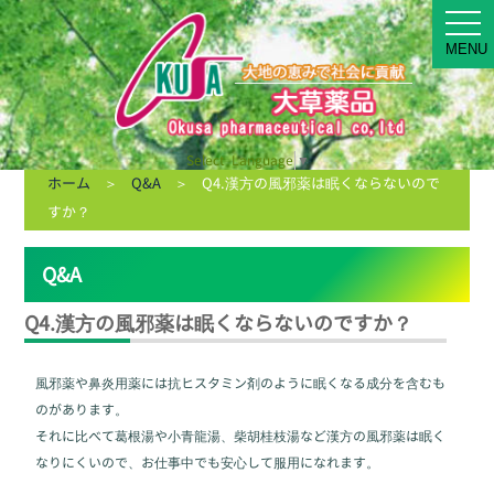
MEN
MENU
Select Language
▼
ホーム
＞
Q&A
＞ Q4.漢方の風邪薬は眠くならないので
すか？
Q&A
Q4.漢方の風邪薬は眠くならないのですか？
風邪薬や鼻炎用薬には抗ヒスタミン剤のように眠くなる成分を含むも
のがあります。
それに比べて葛根湯や小青龍湯、柴胡桂枝湯など漢方の風邪薬は眠く
なりにくいので、お仕事中でも安心して服用になれます。