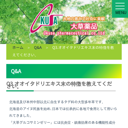
MEN
MENU
Select Language
▼
ホーム
＞
Q&A
＞ Q3.オオイタドリエキス末の特徴を教
えてください。
Q&A
Q3.オオイタドリエキス末の特徴を教えてくだ
さい。
北海道及び本州中部以北に自生するタデ科の大型多年草です。
北海道のアイヌ民族を始め､日本では伝承的に各地で食用として用いら
れてきました。
『大草グルコサミンゼリー』には抗炎症・鎮痛効果のある機能性成分