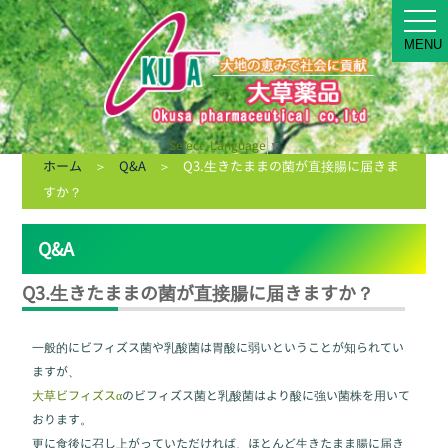
MEN
MENU
Select Language
▼
ホーム
＞
Q&A
＞ Q3.生きたままの菌が直接腸に届きま
すか？
Q&A
Q3.生きたままの菌が直接腸に届きますか？
一般的にビフィズス菌や乳酸菌は胃酸に弱いということが知られてい
ますが、
大草ビフィズスα
のビフィズス菌と乳酸菌はより酸に強い菌株を用いて
おります。
更に食後に召し上がっていただければ、ほとんど生きたまま腸に届き