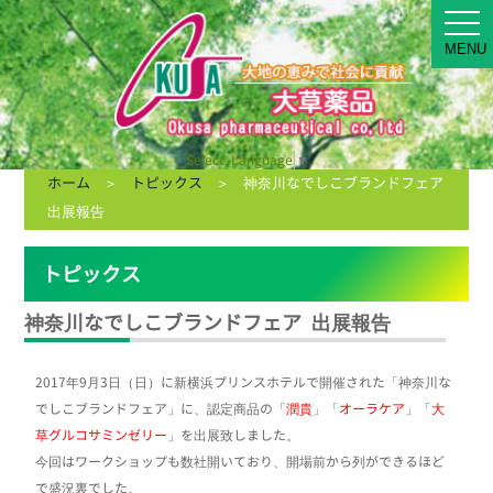
MEN
MENU
Select Language
▼
ホーム
＞
トピックス
＞ 神奈川なでしこブランドフェア
出展報告
トピックス
神奈川なでしこブランドフェア 出展報告
2017年9月3日（日）に新横浜プリンスホテルで開催された「神奈川な
でしこブランドフェア」に、認定商品の「
潤貴
」「
オーラケア
」「
大
草グルコサミンゼリー
」を出展致しました。
今回はワークショップも数社開いており、開場前から列ができるほど
で盛況裏でした。