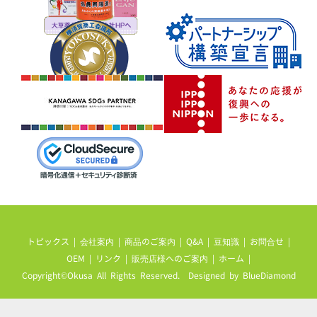
トピックス
|
会社案内
|
商品のご案内
|
Q&A
|
豆知識
|
お問合せ
|
OEM
|
リンク
|
販売店様へのご案内
|
ホーム
|
Copyright©Okusa All Rights Reserved. Designed by
BlueDiamond