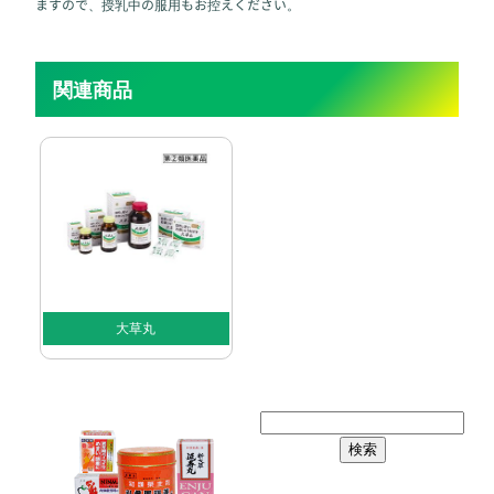
ますので、授乳中の服用もお控えください。
関連商品
大草丸